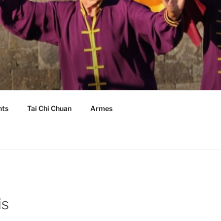
nts
Tai Chi Chuan
Armes
is