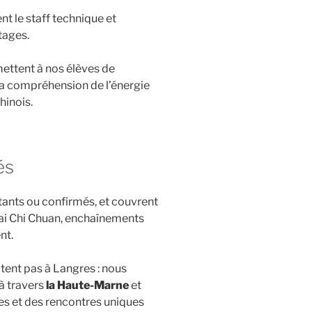
nt le staff technique et
tages.
ettent à nos élèves de
la compréhension de l’énergie
hinois.
és
tants ou confirmés, et couvrent
Tai Chi Chuan, enchaînements
nt.
itent pas à Langres : nous
à travers
la Haute-Marne
et
es et des rencontres uniques