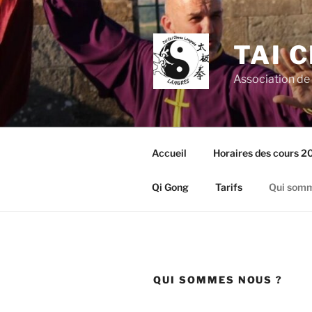
Aller
au
contenu
TAI 
principal
Association de
Accueil
Horaires des cours 
Qi Gong
Tarifs
Qui somm
QUI SOMMES NOUS ?