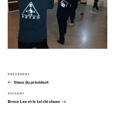
Navigation
Article
PRÉCÉDENT
de
précédent
Vœux du président
l’article
Article
SUIVANT
suivant
Bruce Lee et le tai chi chuan