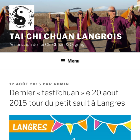
Aller
au
contenu
principal
TAI CHI CHUAN LANGROIS
Association de Tai Chi Chuan & Qi gong
Menu
PUBLIÉ
12 AOÛT 2015
PAR
ADMIN
LE
Dernier « festi’chuan »le 20 aout
2015 tour du petit sault à Langres