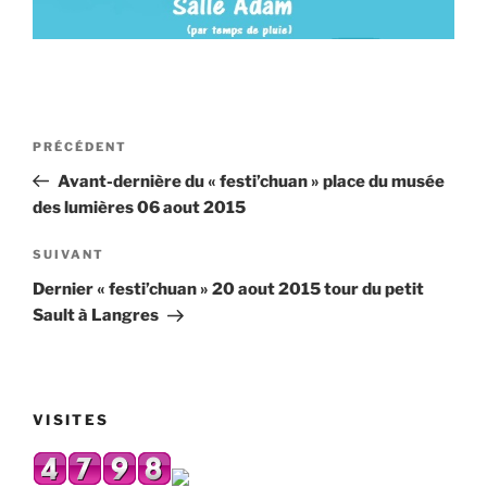
Navigation
Article
PRÉCÉDENT
de
précédent
Avant-dernière du « festi’chuan » place du musée
l’article
des lumières 06 aout 2015
Article
SUIVANT
suivant
Dernier « festi’chuan » 20 aout 2015 tour du petit
Sault à Langres
VISITES