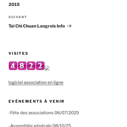
l’article
2015
Article
SUIVANT
suivant
Tai Chi Chuan Langrois Info
VISITES
logiciel association en ligne
EVÉNEMENTS À VENIR
-Fête des associations 06/07/2025
-Assemblée générale 08/10/25