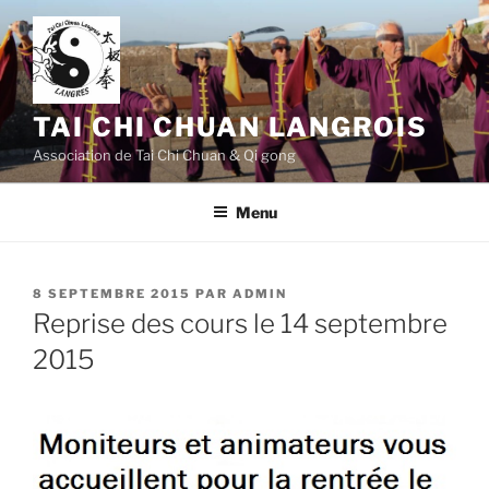
Aller
au
contenu
principal
TAI CHI CHUAN LANGROIS
Association de Tai Chi Chuan & Qi gong
Menu
PUBLIÉ
8 SEPTEMBRE 2015
PAR
ADMIN
LE
Reprise des cours le 14 septembre
2015