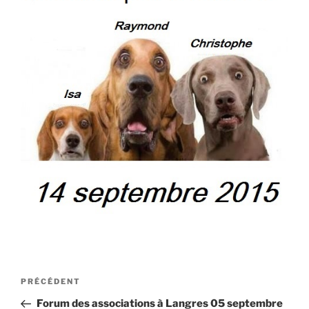
Navigation
Article
PRÉCÉDENT
de
précédent
Forum des associations à Langres 05 septembre