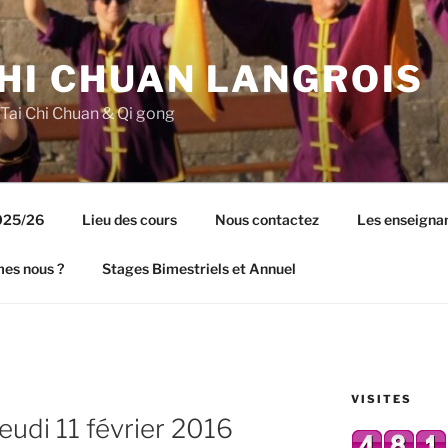
CHI CHUAN LANGROIS
 Tai Chi Chuan & Qi gong
2025/26
Lieu des cours
Nous contactez
Les enseigna
es nous ?
Stages Bimestriels et Annuel
VISITES
jeudi 11 février 2016