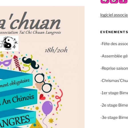
logiciel associa
EVÉNEMENTS
-Fête des asso
-Assemblée gé
-Reprise saiso
-Chrismas’Chu
-1er stage Bim
-2e stage Bime
-3e stage Bime