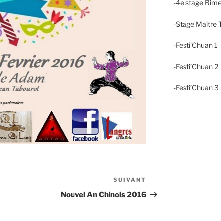
-4e stage Bime
-Stage Maître T
-Festi’Chuan 1
-Festi’Chuan 
-Festi’Chuan 3
SUIVANT
Article
suivant
Nouvel An Chinois 2016