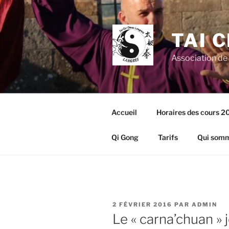
Aller
au
contenu
TAI 
principal
Association de
Accueil
Horaires des cours 
Qi Gong
Tarifs
Qui somm
PUBLIÉ
2 FÉVRIER 2016
PAR
ADMIN
LE
Le « carna’chuan » 