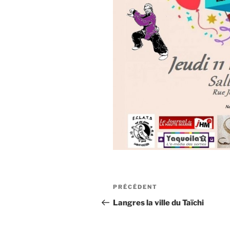
Navigation
Article
PRÉCÉDENT
de
précédent
Langres la ville du Taïchi
l’article