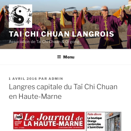
Aller
au
contenu
principal
TAI CHI CHUAN LANGROIS
Association de Tai Chi Chuan & Qi gong
Menu
PUBLIÉ
1 AVRIL 2016
PAR
ADMIN
LE
Langres capitale du Taï Chi Chuan
en Haute-Marne