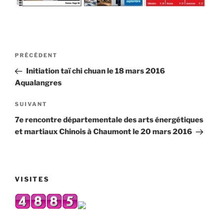
Navigation
Article
PRÉCÉDENT
de
précédent
Initiation taï chi chuan le 18 mars 2016
l’article
Aqualangres
Article
SUIVANT
suivant
7e rencontre départementale des arts énergétiques
et martiaux Chinois à Chaumont le 20 mars 2016
VISITES