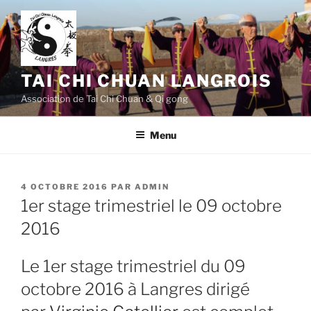
Aller
au
contenu
principal
TAI CHI CHUAN LANGROIS
Association de Tai Chi Chuan & Qi gong
Menu
PUBLIÉ
4 OCTOBRE 2016
PAR
ADMIN
LE
1er stage trimestriel le 09 octobre
2016
Le 1er stage trimestriel du 09
octobre 2016 à Langres dirigé