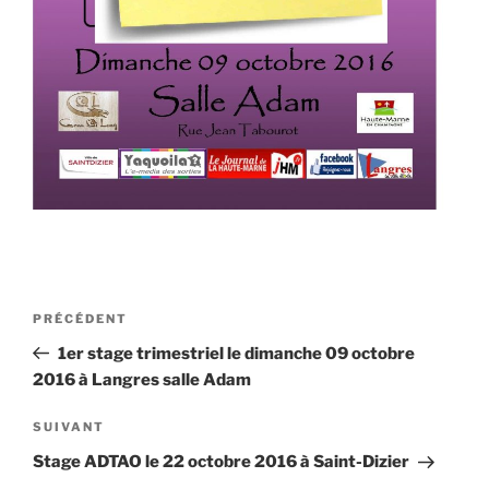
Navigation
Article
PRÉCÉDENT
de
précédent
1er stage trimestriel le dimanche 09 octobre
l’article
2016 à Langres salle Adam
Article
SUIVANT
suivant
Stage ADTAO le 22 octobre 2016 à Saint-Dizier