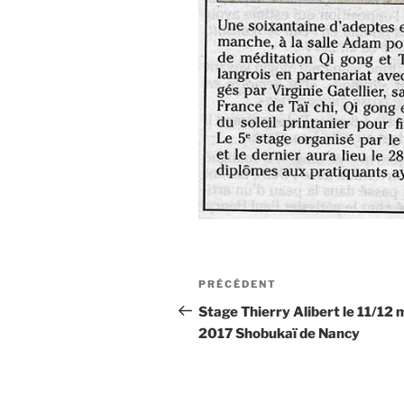
Navigation
Article
PRÉCÉDENT
de
précédent
Stage Thierry Alibert le 11/12 
2017 Shobukaï de Nancy
l’article