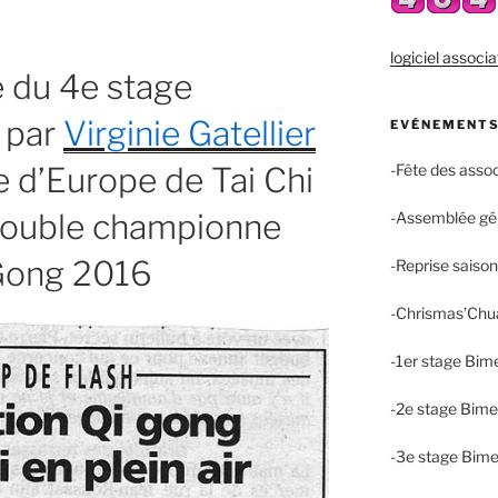
logiciel associa
e du 4e stage
é par
Virginie Gatellier
EVÉNEMENTS
-Fête des asso
 d’Europe de Tai Chi
double championne
-Assemblée gé
 Gong 2016
-Reprise saiso
-Chrismas’Chu
-1er stage Bim
-2e stage Bime
-3e stage Bime