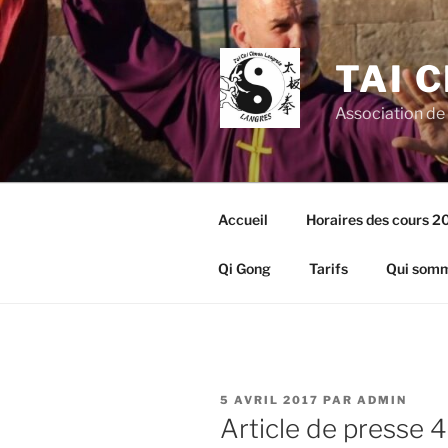
Aller
au
contenu
TAI 
principal
Association de
Accueil
Horaires des cours 
Qi Gong
Tarifs
Qui somm
PUBLIÉ
5 AVRIL 2017
PAR
ADMIN
LE
Article de presse 4