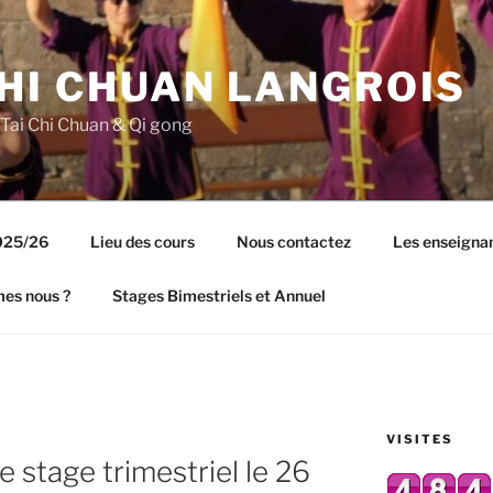
CHI CHUAN LANGROIS
 Tai Chi Chuan & Qi gong
2025/26
Lieu des cours
Nous contactez
Les enseigna
es nous ?
Stages Bimestriels et Annuel
VISITES
e stage trimestriel le 26