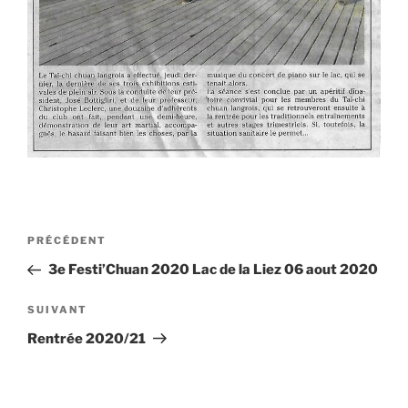
Navigation
Article
PRÉCÉDENT
de
précédent
3e Festi’Chuan 2020 Lac de la Liez 06 aout 2020
l’article
Article
SUIVANT
suivant
Rentrée 2020/21