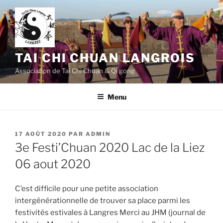
Aller
au
contenu
principal
TAI CHI CHUAN LANGROIS
Association de Tai Chi Chuan & Qi gong
Menu
PUBLIÉ
17 AOÛT 2020
PAR
ADMIN
LE
3e Festi’Chuan 2020 Lac de la Liez
06 aout 2020
C’est difficile pour une petite association
intergénérationnelle de trouver sa place parmi les
festivités estivales à Langres Merci au JHM (journal de