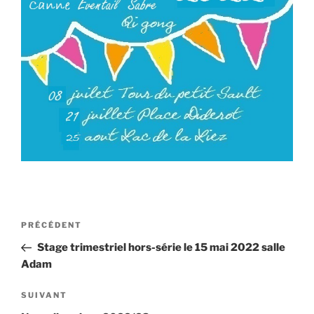
Navigation
Article
PRÉCÉDENT
de
précédent
Stage trimestriel hors-série le 15 mai 2022 salle
l’article
Adam
Article
SUIVANT
suivant