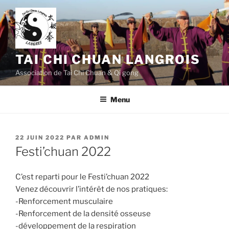
Aller
au
contenu
principal
TAI CHI CHUAN LANGROIS
Association de Tai Chi Chuan & Qi gong
Menu
PUBLIÉ
22 JUIN 2022
PAR
ADMIN
LE
Festi’chuan 2022
C’est reparti pour le Festi’chuan 2022
Venez découvrir l’intérêt de nos pratiques:
-Renforcement musculaire
-Renforcement de la densité osseuse
-développement de la respiration