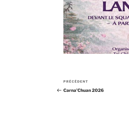
Navigation
Article
PRÉCÉDENT
de
précédent
Carna’Chuan 2026
l’article