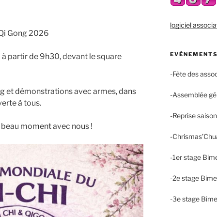
logiciel associa
 Qi Gong 2026
EVÉNEMENTS
 à partir de 9h30, devant le square
-Fête des asso
ng et démonstrations avec armes, dans
-Assemblée gé
erte à tous.
-Reprise saiso
e beau moment avec nous !
-Chrismas’Chu
-1er stage Bim
-2e stage Bime
-3e stage Bime