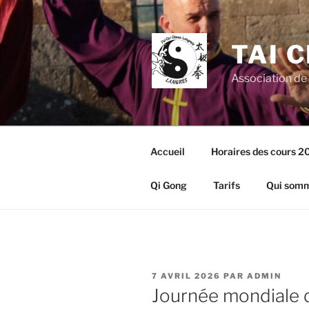
Aller
au
contenu
TAI 
principal
Association de
Accueil
Horaires des cours 
Qi Gong
Tarifs
Qui somm
PUBLIÉ
7 AVRIL 2026
PAR
ADMIN
LE
Journée mondiale d