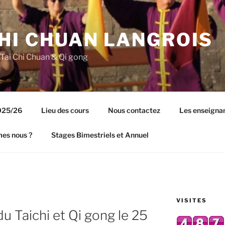
CHI CHUAN LANGROIS
 Tai Chi Chuan & Qi gong
2025/26
Lieu des cours
Nous contactez
Les enseigna
es nous ?
Stages Bimestriels et Annuel
VISITES
u Taichi et Qi gong le 25