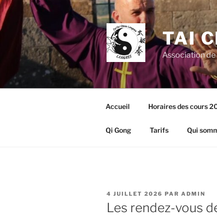
Aller
au
contenu
TAI 
principal
Association de
Accueil
Horaires des cours 
Qi Gong
Tarifs
Qui somm
PUBLIÉ
4 JUILLET 2026
PAR
ADMIN
LE
Les rendez-vous d