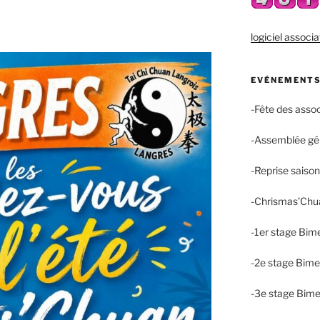
logiciel associa
EVÉNEMENTS
-Fête des asso
-Assemblée gé
-Reprise saiso
-Chrismas’Chu
-1er stage Bim
-2e stage Bime
-3e stage Bime