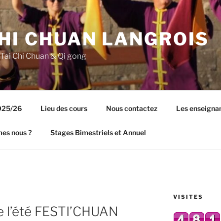
CHI CHUAN LANGROIS
 Tai Chi Chuan & Qi gong
2025/26
Lieu des cours
Nous contactez
Les enseigna
es nous ?
Stages Bimestriels et Annuel
VISITES
e l’été FESTI’CHUAN