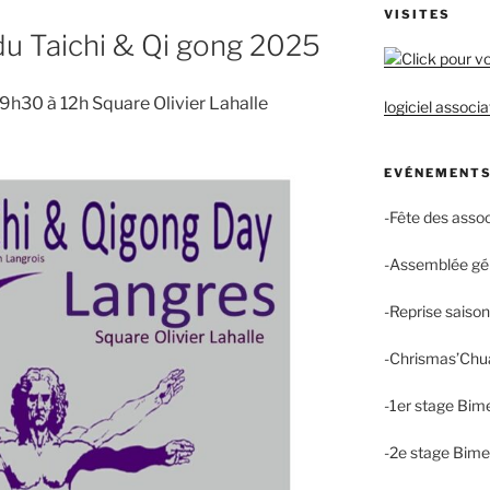
VISITES
u Taichi & Qi gong 2025
h30 à 12h Square Olivier Lahalle
logiciel associa
EVÉNEMENTS
-Fête des asso
-Assemblée gé
-Reprise saiso
-Chrismas’Chu
-1er stage Bim
-2e stage Bime