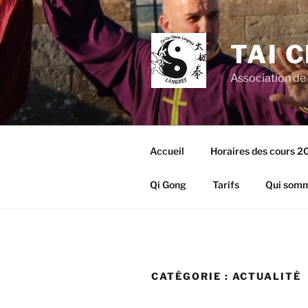
Aller
au
contenu
TAI 
principal
Association de
Accueil
Horaires des cours 
Qi Gong
Tarifs
Qui somm
CATÉGORIE :
ACTUALITÉ