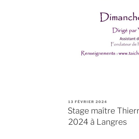
PUBLIÉ
13 FÉVRIER 2024
LE
Stage maître Thier
2024 à Langres