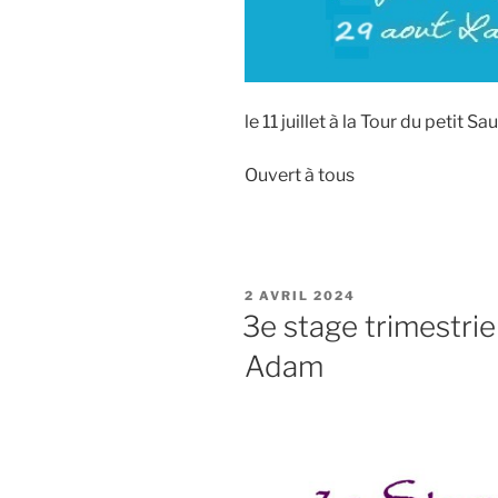
le 11 juillet à la Tour du petit S
Ouvert à tous
PUBLIÉ
2 AVRIL 2024
LE
3e stage trimestrie
Adam