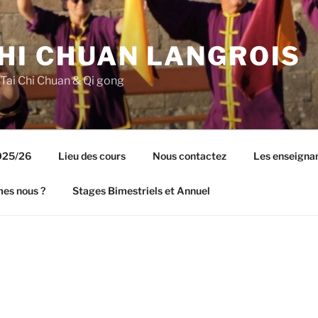
CHI CHUAN LANGROIS
 Tai Chi Chuan & Qi gong
2025/26
Lieu des cours
Nous contactez
Les enseigna
es nous ?
Stages Bimestriels et Annuel