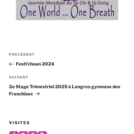
Navigation
Article
PRÉCÉDENT
de
précédent
Festi’chuan 2024
l’article
Article
SUIVANT
suivant
2e Stage Trimestriel 2025 à Langres gymnase des
Franchises
VISITES