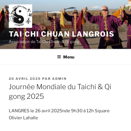
Aller
au
contenu
principal
TAI CHI CHUAN LANGROIS
Association de Tai Chi Chuan & Qi gong
Menu
PUBLIÉ
20 AVRIL 2025
PAR
ADMIN
LE
Journée Mondiale du Taichi & Qi
gong 2025
LANGRES le 26 avril 2025nde 9h30 à 12h Square
Olivier Lahalle