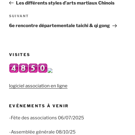
précédent
Les différents styles d’arts martiaux Chinois
l’article
Article
SUIVANT
suivant
6e rencontre départementale taichi & qi gong
VISITES
logiciel association en ligne
EVÉNEMENTS À VENIR
-Fête des associations 06/07/2025
-Assemblée générale 08/10/25