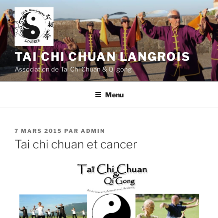
Aller
au
contenu
principal
TAI CHI CHUAN LANGROIS
Association de Tai Chi Chuan & Qi gong
Menu
PUBLIÉ
7 MARS 2015
PAR
ADMIN
LE
Tai chi chuan et cancer