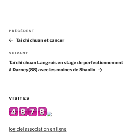
Navigation
Article
PRÉCÉDENT
de
précédent
Tai chi chuan et cancer
l’article
Article
SUIVANT
suivant
Taï chi chuan Langrois en stage de perfectionnement
à Darney(88) avec les moines de Shaolin
VISITES
logiciel association en ligne