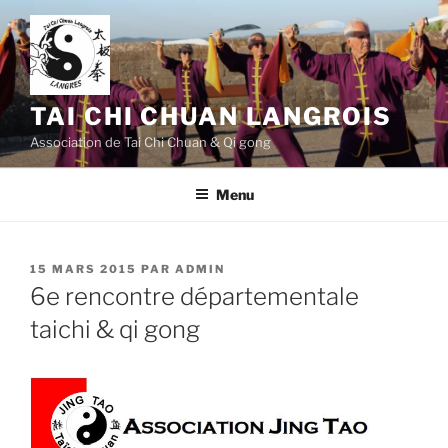
Aller
au
contenu
principal
TAI CHI CHUAN LANGROIS
Association de Tai Chi Chuan & Qi gong
Menu
PUBLIÉ
15 MARS 2015
PAR
ADMIN
LE
6e rencontre départementale
taichi & qi gong