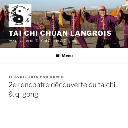
Aller
au
contenu
principal
TAI CHI CHUAN LANGROIS
Association de Tai Chi Chuan & Qi gong
Menu
PUBLIÉ
11 AVRIL 2015
PAR
ADMIN
LE
2e rencontre découverte du taichi
& qi gong