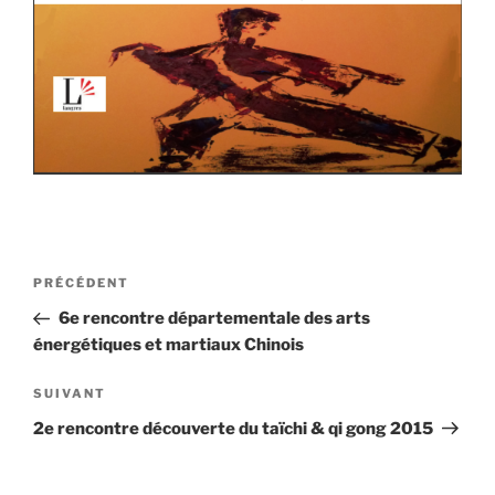
Navigation
Article
PRÉCÉDENT
de
précédent
6e rencontre départementale des arts
l’article
énergétiques et martiaux Chinois
Article
SUIVANT
suivant
2e rencontre découverte du taïchi & qi gong 2015