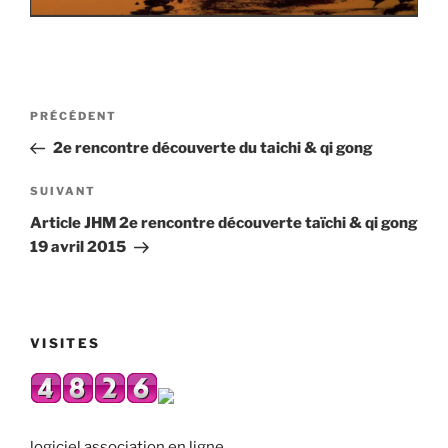
Navigation
Article
PRÉCÉDENT
de
précédent
2e rencontre découverte du taichi & qi gong
l’article
Article
SUIVANT
suivant
Article JHM 2e rencontre découverte taïchi & qi gong
19 avril 2015
VISITES
logiciel association en ligne