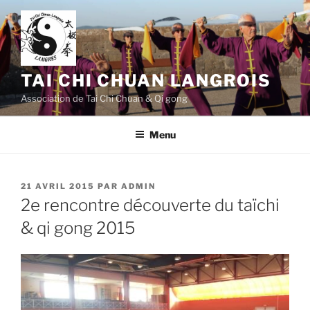
Aller
au
contenu
principal
TAI CHI CHUAN LANGROIS
Association de Tai Chi Chuan & Qi gong
Menu
PUBLIÉ
21 AVRIL 2015
PAR
ADMIN
LE
2e rencontre découverte du taïchi
& qi gong 2015