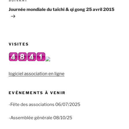
Article
SUIVANT
suivant
Journée mondiale du taïchi & qi gong 25 avril 2015
VISITES
logiciel association en ligne
EVÉNEMENTS À VENIR
-Fête des associations 06/07/2025
-Assemblée générale 08/10/25