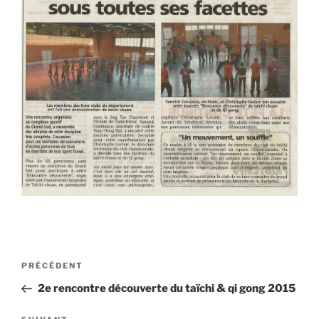
Navigation
Article
PRÉCÉDENT
de
précédent
2e rencontre découverte du taïchi & qi gong 2015
l’article