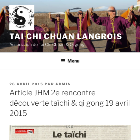
Aller
au
contenu
principal
TAI CHI CHUAN LANGROIS
Association de Tai Chi Chuan & Qi gong
Menu
PUBLIÉ
26 AVRIL 2015
PAR
ADMIN
LE
Article JHM 2e rencontre
découverte taïchi & qi gong 19 avril
2015