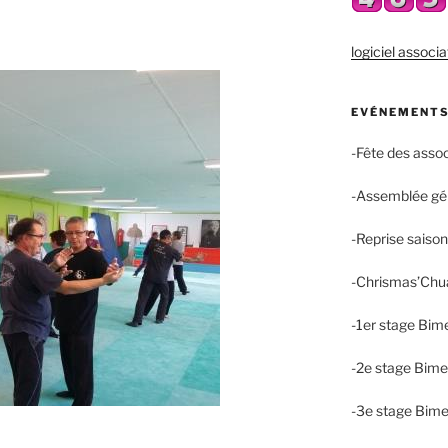
logiciel associa
EVÉNEMENTS
-Fête des asso
-Assemblée gé
-Reprise saiso
-Chrismas’Chu
-1er stage Bim
-2e stage Bime
-3e stage Bime