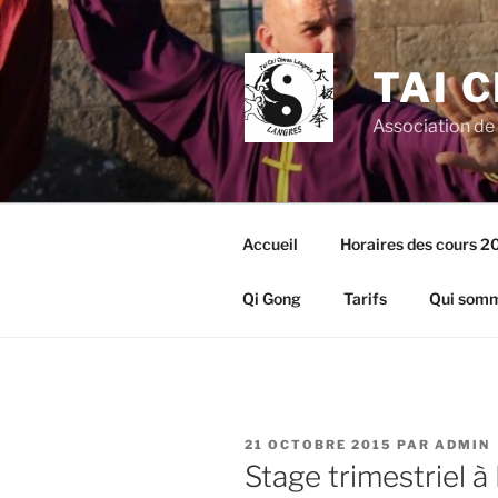
Aller
au
contenu
TAI 
principal
Association de
Accueil
Horaires des cours 
Qi Gong
Tarifs
Qui somm
PUBLIÉ
21 OCTOBRE 2015
PAR
ADMIN
LE
Stage trimestriel à