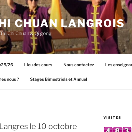
CHI CHUAN LANGROIS
 Tai Chi Chuan & Qi gong
2025/26
Lieu des cours
Nous contactez
Les enseigna
es nous ?
Stages Bimestriels et Annuel
VISITES
 Langres le 10 octobre