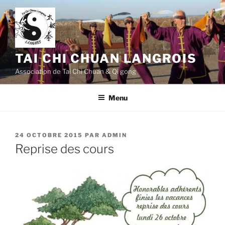
Aller
au
contenu
principal
TAI CHI CHUAN LANGROIS
Association de Tai Chi Chuan & Qi gong
Menu
PUBLIÉ
24 OCTOBRE 2015
PAR
ADMIN
LE
Reprise des cours