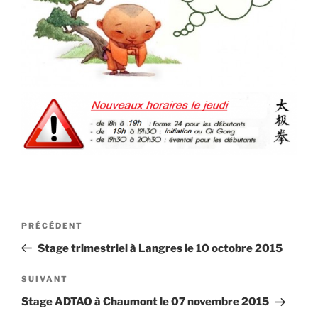
Navigation
Article
PRÉCÉDENT
de
précédent
Stage trimestriel à Langres le 10 octobre 2015
l’article
Article
SUIVANT
suivant
Stage ADTAO à Chaumont le 07 novembre 2015