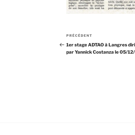
Navigation
Article
PRÉCÉDENT
de
précédent
1er stage ADTAO à Langres dir
par Yannick Costanza le 05/12
l’article