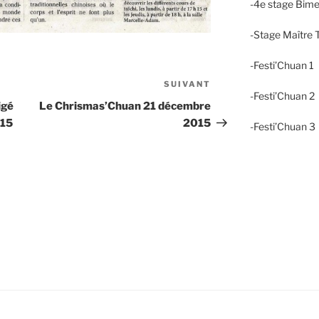
-4e stage Bime
-Stage Maître T
-Festi’Chuan 1
SUIVANT
Article
-Festi’Chuan 
suivant
igé
Le Chrismas’Chuan 21 décembre
/15
2015
-Festi’Chuan 3