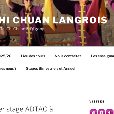
CHI CHUAN LANGROIS
 Tai Chi Chuan & Qi gong
2025/26
Lieu des cours
Nous contactez
Les enseigna
es nous ?
Stages Bimestriels et Annuel
VISITES
N
1er stage ADTAO à