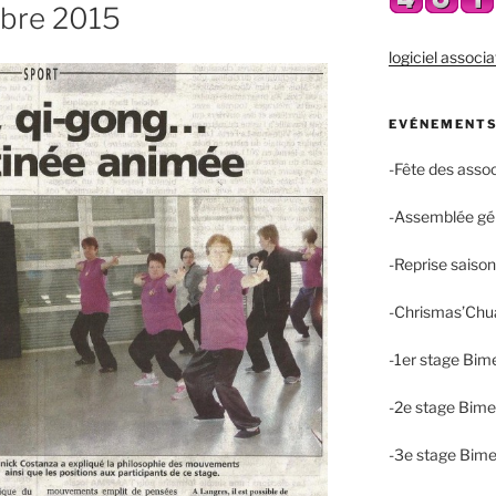
bre 2015
logiciel associa
EVÉNEMENTS
-Fête des asso
-Assemblée gé
-Reprise saiso
-Chrismas’Chu
-1er stage Bim
-2e stage Bime
-3e stage Bime