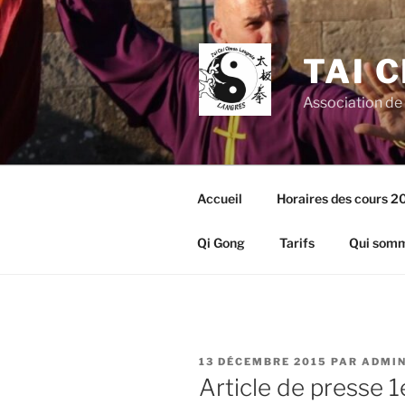
Aller
au
contenu
TAI 
principal
Association de
Accueil
Horaires des cours 
Qi Gong
Tarifs
Qui somm
PUBLIÉ
13 DÉCEMBRE 2015
PAR
ADMI
LE
Article de presse 