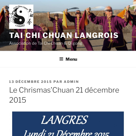
Aller
au
contenu
principal
TAI CHI CHUAN LANGROIS
Association de Tai Chi Chuan & Qi gong
Menu
PUBLIÉ
13 DÉCEMBRE 2015
PAR
ADMIN
LE
Le Chrismas’Chuan 21 décembre
2015