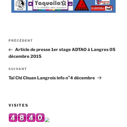
Navigation
Article
PRÉCÉDENT
de
précédent
Article de presse 1er stage ADTAO à Langres 05
l’article
décembre 2015
Article
SUIVANT
suivant
Taï Chi Chuan Langrois info n°4 décembre
VISITES