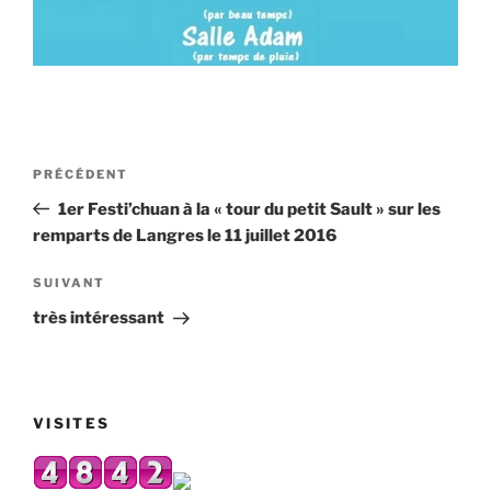
Navigation
Article
PRÉCÉDENT
de
précédent
1er Festi’chuan à la « tour du petit Sault » sur les
l’article
remparts de Langres le 11 juillet 2016
Article
SUIVANT
suivant
très intéressant
VISITES