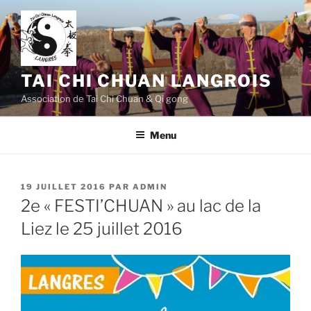
Aller
au
contenu
principal
TAI CHI CHUAN LANGROIS
Association de Tai Chi Chuan & Qi gong
Menu
PUBLIÉ
19 JUILLET 2016
PAR
ADMIN
LE
2e « FESTI’CHUAN » au lac de la
Liez le 25 juillet 2016