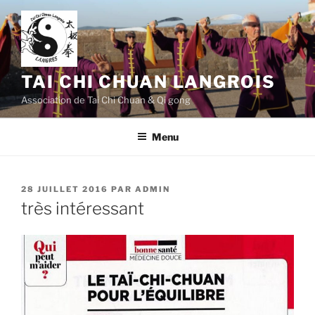
Aller
au
contenu
principal
TAI CHI CHUAN LANGROIS
Association de Tai Chi Chuan & Qi gong
Menu
PUBLIÉ
28 JUILLET 2016
PAR
ADMIN
LE
très intéressant