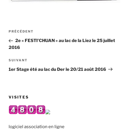
Navigation
Article
PRÉCÉDENT
de
précédent
2e « FESTI’CHUAN » au lac de la Liez le 25 juillet
l’article
2016
Article
SUIVANT
suivant
1er Stage été au lac du Der le 20/21 août 2016
VISITES
logiciel association en ligne