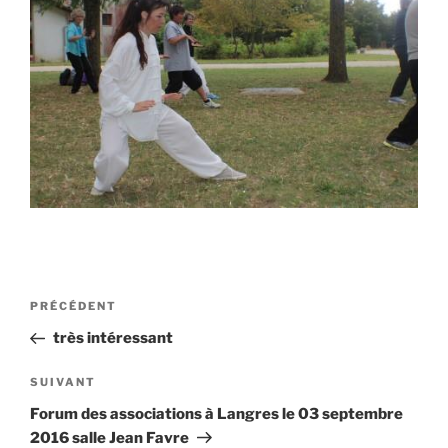
Navigation
Article
PRÉCÉDENT
de
précédent
très intéressant
l’article
Article
SUIVANT
suivant
Forum des associations à Langres le 03 septembre
2016 salle Jean Favre