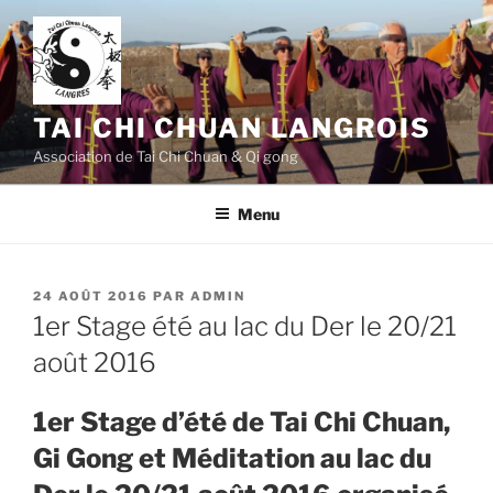
Aller
au
contenu
principal
TAI CHI CHUAN LANGROIS
Association de Tai Chi Chuan & Qi gong
Menu
PUBLIÉ
24 AOÛT 2016
PAR
ADMIN
LE
1er Stage été au lac du Der le 20/21
août 2016
1er Stage d’été de Tai Chi Chuan,
Gi Gong et Méditation au lac du