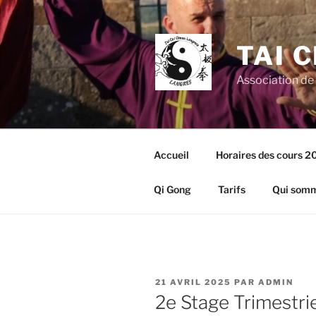
Aller
au
contenu
TAI 
principal
Association de
Accueil
Horaires des cours 
Qi Gong
Tarifs
Qui somm
PUBLIÉ
21 AVRIL 2025
PAR
ADMIN
LE
2e Stage Trimestri