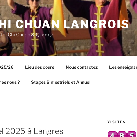
CHI CHUAN LANGROIS
 Tai Chi Chuan & Qi gong
2025/26
Lieu des cours
Nous contactez
Les enseigna
es nous ?
Stages Bimestriels et Annuel
VISITES
el 2025 à Langres