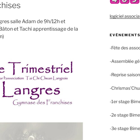
hises
logiciel associa
ngres salle Adam de 9h/12h et
âton et Tachi apprentissage de la
EVÉNEMENTS
n)
-Fête des asso
-Assemblée gé
-Reprise saiso
-Chrismas’Chu
-1er stage Bim
-2e stage Bime
-3e stage Bime