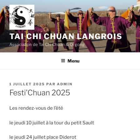
Aller
au
contenu
principal
TAI CHI CHUAN LANGROIS
Association de Tai Chi Chuan & Qi gong
Menu
PUBLIÉ
1 JUILLET 2025
PAR
ADMIN
LE
Festi’Chuan 2025
Les rendez-vous de l’été
le jeudi 10 juillet à la tour du petit Sault
le jeudi 24 juillet place Diderot