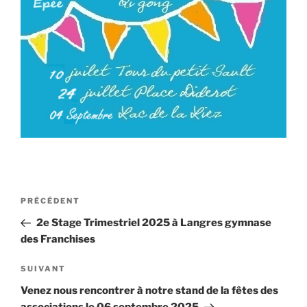
Navigation
Article
PRÉCÉDENT
de
précédent
2e Stage Trimestriel 2025 à Langres gymnase
l’article
des Franchises
Article
SUIVANT
suivant
Venez nous rencontrer à notre stand de la fêtes des